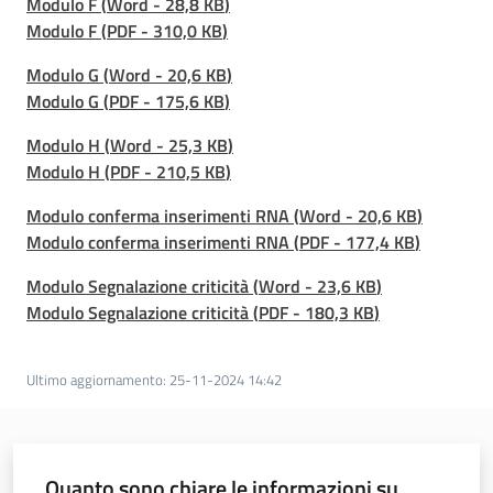
Modulo F
(
Word
-
28,8 KB
)
e
Modulo F
(
PDF
-
310,0 KB
)
c
i
Modulo G
(
Word
-
20,6 KB
)
v
Modulo G
(
PDF
-
175,6 KB
)
i
Modulo H
(
Word
-
25,3 KB
)
l
Modulo H
(
PDF
-
210,5 KB
)
e
Modulo conferma inserimenti RNA
(
Word
-
20,6 KB
)
Modulo conferma inserimenti RNA
(
PDF
-
177,4 KB
)
Modulo Segnalazione criticità
(
Word
-
23,6 KB
)
Modulo Segnalazione criticità
(
PDF
-
180,3 KB
)
TempoReale
Ultimo aggiornamento
:
25-11-2024 14:42
Agenzia
Quanto sono chiare le informazioni su
per la