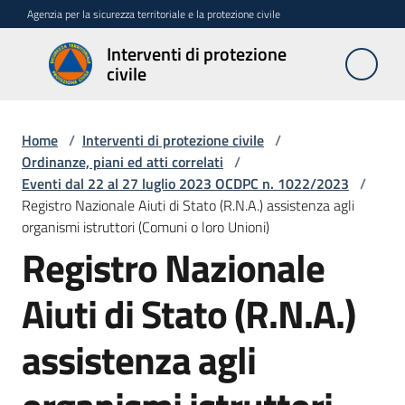
Vai al contenuto
Vai alla navigazione
Vai al footer
Agenzia per la sicurezza territoriale e la protezione civile
Interventi di protezione
Interventi
civile
di
protezione
civile
Home
/
Interventi di protezione civile
/
Ordinanze, piani ed atti correlati
/
Eventi dal 22 al 27 luglio 2023 OCDPC n. 1022/2023
/
Registro Nazionale Aiuti di Stato (R.N.A.) assistenza agli
Interventi
organismi istruttori (Comuni o loro Unioni)
urgenti
Registro Nazionale
art.
10
L.R
Aiuti di Stato (R.N.A.)
n.
1/2005
assistenza agli
Stati