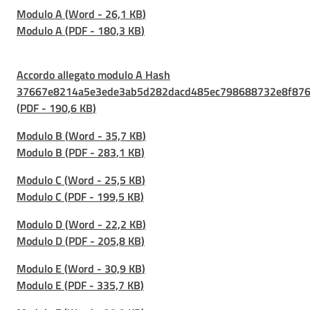
i
Modulo A
(
Word
-
26,1 KB
)
n
Modulo A
(
PDF
-
180,3 KB
)
t
e
r
Accordo allegato modulo A Hash
v
37667e8214a5e3ede3ab5d282dacd485ec798688732e8f876
e
(
PDF
-
190,6 KB
)
n
Modulo B
(
Word
-
35,7 KB
)
t
Modulo B
(
PDF
-
283,1 KB
)
i
p
Modulo C
(
Word
-
25,5 KB
)
r
Modulo C
(
PDF
-
199,5 KB
)
o
t
Modulo D
(
Word
-
22,2 KB
)
e
Modulo D
(
PDF
-
205,8 KB
)
z
Modulo E
(
Word
-
30,9 KB
)
i
Modulo E
(
PDF
-
335,7 KB
)
o
n