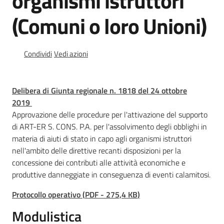
organismi istruttori
di
crisi
(Comuni o loro Unioni)
regionale
Stati
Condividi
Vedi azioni
di
emergenza
nazionali
Delibera di Giunta regionale n. 1818 del 24 ottobre
Menu selezionato
2019
Approvazione delle procedure per l'attivazione del supporto
Controlli
di ART-ER S. CONS. P.A. per l'assolvimento degli obblighi in
a
materia di aiuti di stato in capo agli organismi istruttori
campione
nell'ambito delle direttive recanti disposizioni per la
concessione dei contributi alle attività economiche e
M
produttive danneggiate in conseguenza di eventi calamitosi.
a
p
Protocollo operativo
(
PDF
-
275,4 KB
)
p
Modulistica
a