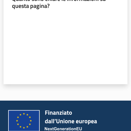
questa pagina?
sicurezza
territoriale
e la
Valuta da 1 a 5 stelle
protezione
civile
Argomenti
Novità
Servizi
Leggi Atti Bandi
Piani Programmi
Progetti