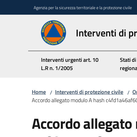
Vai al contenuto
Vai alla navigazione
Vai al footer
Agenzia per la sicurezza territoriale e la protezione civile
Interventi di p
Interventi urgenti art. 10
Stati di
L.R n. 1/2005
region
Home
Interventi di protezione civile
Or
/
/
Accordo allegato modulo A hash c4fd1a46af
Accordo allegato