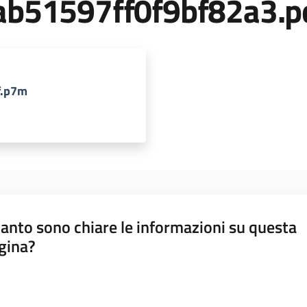
ab51597ff0f9bf82a3.p
f.p7m
anto sono chiare le informazioni su questa
gina?
a da 1 a 5 stelle