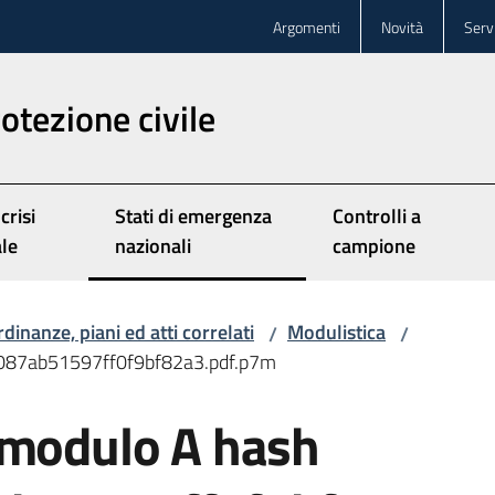
Argomenti
Novità
Servi
rotezione civile
 crisi
Stati di emergenza
Controlli a
Menu selezionato
ale
nazionali
campione
dinanze, piani ed atti correlati
Modulistica
/
/
6087ab51597ff0f9bf82a3.pdf.p7m
 modulo A hash