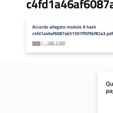
c4fd1a46af6087
Accordo allegato modulo A hash
c4fd1a46af6087ab51597ff0f9bf82a3.pd
(
-
188,3 KB
)
Qu
pa
Valut