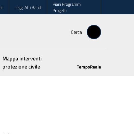
Piani Programmi
zi
Leggi Atti Bandi
Progetti
Cerca
Mappa interventi
protezione civile
TempoReale