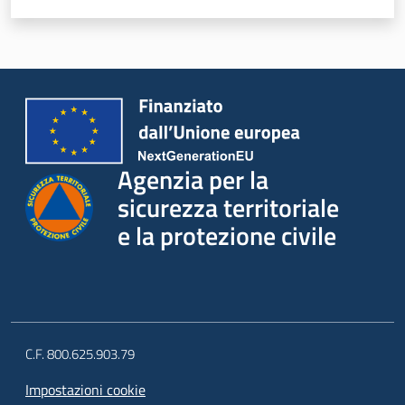
i
n
t
e
r
v
e
n
Agenzia per la
t
sicurezza territoriale
i
p
e la protezione civile
r
o
t
e
z
i
C.F. 800.625.903.79
o
Impostazioni cookie
n