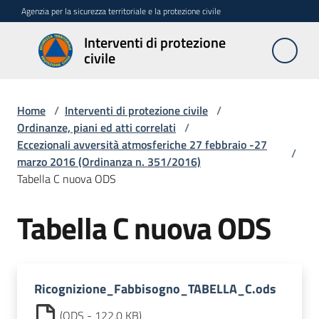
Vai al contenuto
Vai alla navigazione
Vai al footer
Agenzia per la sicurezza territoriale e la protezione civile
Interventi di protezione
Interventi
civile
di
protezione
civile
Home
/
Interventi di protezione civile
/
Ordinanze, piani ed atti correlati
/
Eccezionali avversità atmosferiche 27 febbraio -27
/
marzo 2016 (Ordinanza n. 351/2016)
Interventi
Tabella C nuova ODS
urgenti
art.
Tabella C nuova ODS
10
L.R
n.
1/2005
Ricognizione_Fabbisogno_TABELLA_C.ods
Stati
(
ODS
-
122,0 KB
)