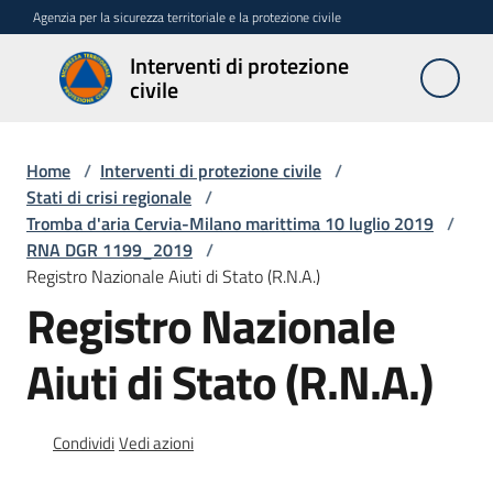
Vai al contenuto
Vai alla navigazione
Vai al footer
Agenzia per la sicurezza territoriale e la protezione civile
Interventi di protezione
Interventi
civile
di
protezione
civile
Home
/
Interventi di protezione civile
/
Stati di crisi regionale
/
Tromba d'aria Cervia-Milano marittima 10 luglio 2019
/
RNA DGR 1199_2019
/
Interventi
Registro Nazionale Aiuti di Stato (R.N.A.)
urgenti
Registro Nazionale
art.
10
L.R
Aiuti di Stato (R.N.A.)
n.
1/2005
Condividi
Vedi azioni
Stati