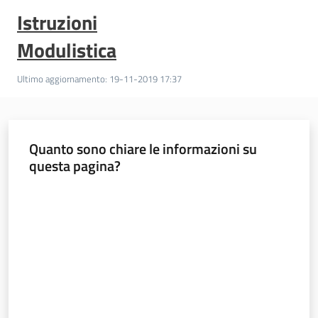
di
Istruzioni
crisi
regionale
Modulistica
Menu selezionato
Stati
Ultimo aggiornamento
:
19-11-2019 17:37
di
emergenza
nazionali
Quanto sono chiare le informazioni su
questa pagina?
Controlli
a
Valuta da 1 a 5 stelle
campione
M
a
p
p
a