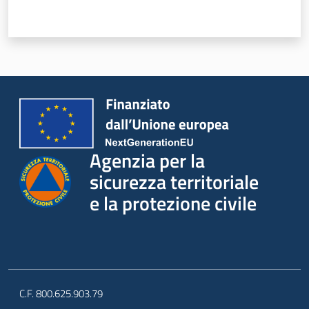
i
n
t
e
r
v
e
n
t
Agenzia per la
i
p
sicurezza territoriale
r
e la protezione civile
o
t
e
z
i
o
C.F. 800.625.903.79
n