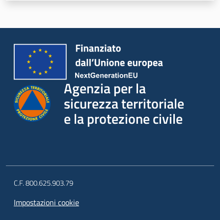
sicurezza
territoriale
e la
protezione
civile
Argomenti
Agenzia per la
sicurezza territoriale
Novità
e la protezione civile
Servizi
Leggi Atti Bandi
C.F. 800.625.903.79
Piani Programmi
Impostazioni cookie
Progetti