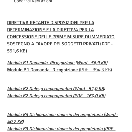
Condividi
Vedi azioni
di
crisi
regionale
DIRETTIVA RECANTE DISPOSIZIONI PER LA
DETERMINAZIONE E LA DIRETTIVA PER LA
Stati
CONCESSIONE DELLE PRIME MISURE DI IMMEDIATO
di
SOSTEGNO A FAVORE DEI SOGGETTI PRIVATI
(
PDF
-
emergenza
591,6 KB
)
nazionali
Menu selezionato
Modulo B1 Domanda_Ricognizione
(
Word
-
56,9 KB
)
Controlli
Modulo B1 Domanda_Ricognizione
(
PDF
-
394,3 KB
)
a
campione
Modulo B2 Delega comproprietari
(
Word
-
51,0 KB
)
Modulo B2 Delega comproprietari
(
PDF
-
160,0 KB
)
M
a
p
Modulo B3 Dichiarazione rinuncia del proprietario
(
Word
-
p
40,7 KB
)
a
Modulo B3 Dichiarazione rinuncia del proprietario
(
PDF
-