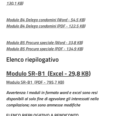
i
130,1 KB
)
n
t
Modulo B4 Delega condomini
(
Word
-
54,5 KB
)
e
Modulo B4 Delega condomini
(
PDF
-
122,5 KB
)
r
v
e
Modulo B5 Procura speciale
(
Word
-
33,8 KB
)
n
Modulo B5 Procura speciale
(
PDF
-
134,9 KB
)
t
i
Elenco riepilogativo
p
r
Modulo SR-B1
(
Excel
-
29,8 KB
)
o
Modulo SR-B1
(
PDF
-
795,7 KB
)
t
e
Avvertenza: I moduli in formato word e excel sono resi
z
disponibili al solo fine di agevolare gli interessati nella
i
compilazione; non sono ammesse modifiche
o
n
ELENCO RIEPILOGATIVO A RENDICONTO