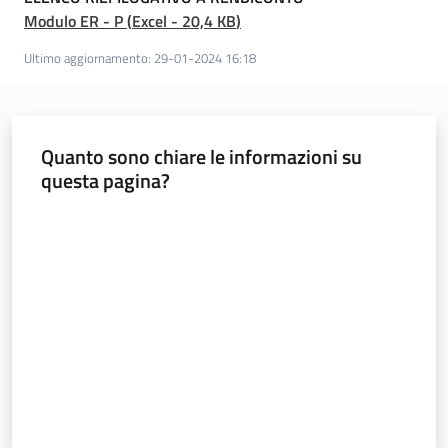
e
Modulo ER - P
(
Excel
-
20,4 KB
)
c
Ultimo aggiornamento
:
29-01-2024 16:18
i
v
i
l
Quanto sono chiare le informazioni su
e
questa pagina?
Valuta da 1 a 5 stelle
TempoReale
Agenzia
per la