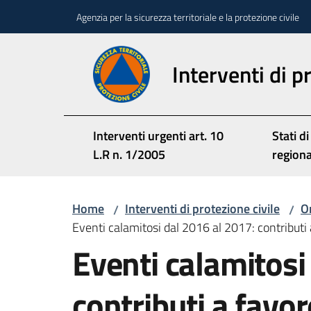
Vai al contenuto
Vai alla navigazione
Vai al footer
Agenzia per la sicurezza territoriale e la protezione civile
Interventi di p
Interventi urgenti art. 10
Stati di
L.R n. 1/2005
region
Home
Interventi di protezione civile
Or
/
/
Eventi calamitosi dal 2016 al 2017: contributi a
Eventi calamitosi
contributi a favor