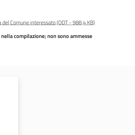
ra del Comune interessato
(
ODT
-
988,4 KB
)
sati nella compilazione; non sono ammesse