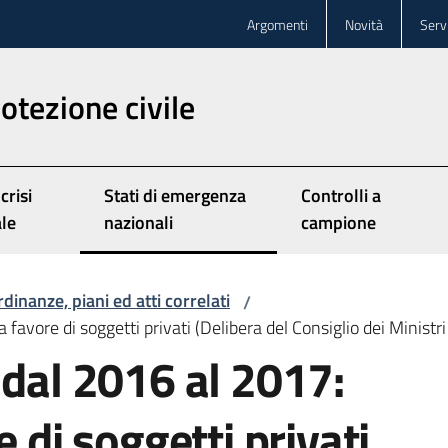
Argomenti
Novità
Servi
rotezione civile
 crisi
Stati di emergenza
Controlli a
Menu selezionato
ale
nazionali
campione
dinanze, piani ed atti correlati
/
 favore di soggetti privati (Delibera del Consiglio dei Minist
 dal 2016 al 2017:
e di soggetti privati