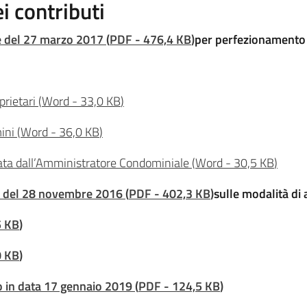
i contributi
le del 27 marzo 2017
(
PDF
-
476,4 KB
)
per perfezionamento 
prietari
(
Word
-
33,0 KB
)
ini
(
Word
-
36,0 KB
)
ata dall’Amministratore Condominiale
(
Word
-
30,5 KB
)
le del 28 novembre 2016
(
PDF
-
402,3 KB
)
sulle modalità di
5 KB
)
0 KB
)
o in data 17 gennaio 2019
(
PDF
-
124,5 KB
)