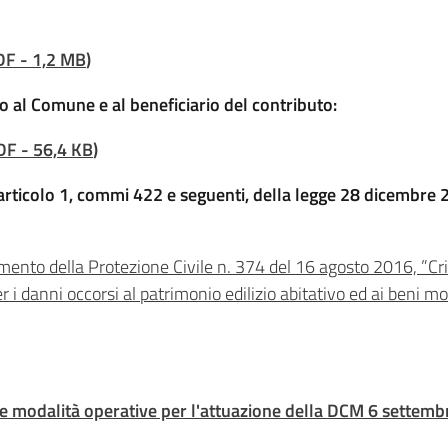
DF
-
1,2 MB
)
o al Comune e al beneficiario del contributo:
DF
-
56,4 KB
)
'articolo 1, commi 422 e seguenti, della legge 28 dicembre 
mento della Protezione Civile n. 374 del 16 agosto 2016, ”Crit
r i danni occorsi al patrimonio edilizio abitativo ed ai beni mob
le modalità operative per l'attuazione della DCM 6 sette