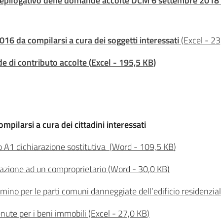
riepilogativo delle domande accolte DCM 6 settembre 2018
16 da compilarsi a cura dei soggetti interessati
(
Excel
-
23
de di contributo accolte
(
Excel
-
195,5 KB
)
mpilarsi a cura dei cittadini interessati
 A1 dichiarazione sostitutiva
(
Word
-
109,5 KB
)
tazione ad un comproprietario
(
Word
-
30,0 KB
)
ino per le parti comuni danneggiate dell’edificio residenzia
nute per i beni immobili
(
Excel
-
27,0 KB
)