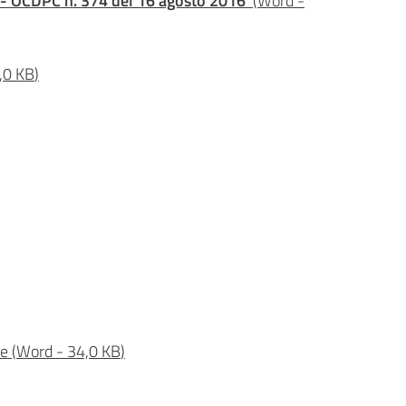
 - OCDPC n. 374 del 16 agosto 2016
(
Word
-
,0 KB
)
le
(
Word
-
34,0 KB
)