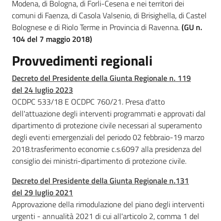
Modena, di Bologna, di Forli-Cesena e nei territori dei
e
comuni di Faenza, di Casola Valsenio, di Brisighella, di Castel
c
Bolognese e di Riolo Terme in Provincia di Ravenna.
(GU n.
i
104 del 7 maggio 2018)
v
i
Provvedimenti regionali
l
Decreto del Presidente della Giunta Regionale n. 119
e
del 24 luglio 2023
OCDPC 533/18 E OCDPC 760/21. Presa d'atto
dell'attuazione degli interventi programmati e approvati dal
dipartimento di protezione civile necessari al superamento
degli eventi emergenziali del periodo 02 febbraio-19 marzo
TempoReale
2018.trasferimento economie c.s.6097 alla presidenza del
consiglio dei ministri-dipartimento di protezione civile.
Decreto del Presidente della Giunta Regionale n.131
del 29 luglio 2021
Approvazione della rimodulazione del piano degli interventi
Agenzia
urgenti - annualità 2021 di cui all'articolo 2, comma 1 del
per la