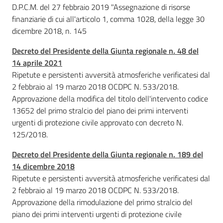
D.P.C.M. del 27 febbraio 2019 "Assegnazione di risorse
sicurezza
territoriale
finanziarie di cui all'articolo 1, comma 1028, della legge 30
e la
dicembre 2018, n. 145
protezione
civile
Decreto del Presidente della Giunta regionale n. 48 del
14 aprile 2021
Ripetute e persistenti avversità atmosferiche verificatesi dal
Argomenti
2 febbraio al 19 marzo 2018 OCDPC N. 533/2018.
Approvazione della modifica del titolo dell'intervento codice
Novità
13652 del primo stralcio del piano dei primi interventi
urgenti di protezione civile approvato con decreto N.
Servizi
125/2018.
Leggi Atti Bandi
Decreto del Presidente della Giunta regionale n. 189 del
14 dicembre 2018
Ripetute e persistenti avversità atmosferiche verificatesi dal
2 febbraio al 19 marzo 2018 OCDPC N. 533/2018.
Piani Programmi
Approvazione della rimodulazione del primo stralcio del
Progetti
piano dei primi interventi urgenti di protezione civile