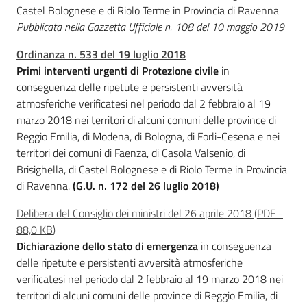
i
Castel Bolognese e di Riolo Terme in Provincia di Ravenna
n
Pubblicata nella Gazzetta Ufficiale n. 108 del 10 maggio 2019
t
e
Ordinanza n. 533 del 19 luglio 2018
r
Primi interventi urgenti di Protezione civile
in
v
conseguenza delle ripetute e persistenti avversità
e
atmosferiche verificatesi nel periodo dal 2 febbraio al 19
n
marzo 2018 nei territori di alcuni comuni delle province di
t
Reggio Emilia, di Modena, di Bologna, di Forli-Cesena e nei
i
territori dei comuni di Faenza, di Casola Valsenio, di
p
Brisighella, di Castel Bolognese e di Riolo Terme in Provincia
r
di Ravenna.
(G.U. n. 172 del 26 luglio 2018)
o
Delibera del Consiglio dei ministri del 26 aprile 2018
(
PDF
-
t
88,0 KB
)
e
Dichiarazione dello stato di emergenza
in conseguenza
z
delle ripetute e persistenti avversità atmosferiche
i
verificatesi nel periodo dal 2 febbraio al 19 marzo 2018 nei
o
territori di alcuni comuni delle province di Reggio Emilia, di
n