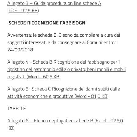
Allegato 3 – Guida procedura on line schede A
(
PDF
-
92,5 KB
)
SCHEDE RICOGNIZIONE FABBISOGNI
Avvertenza: le schede B, C sono da compilare a cura dei
soggetti interessati e da consegnare ai Comuni entro il
24/09/2018
Allegato 4 - Scheda B Ricognizione del fabbisogno per il
ripristino del patrimonio edilizio privato, beni mobili e mobili
registrati
(
Word
-
60,5 KB
)
Allegato 5 -Scheda C Ricognizione dei danni subiti dalle
attività economiche e produttive
(
Word
-
81,0 KB
)
TABELLE
Allegato 6 – Elenco riepilogativo schede B
(
Excel
-
226,0
KB
)