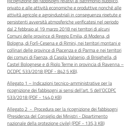
Ricognizione dei fabbisogni relativi al patrimonio pubblico,
privato e alle attività economiche e produttive nonché alle
attività agricole e agroindustriali in conseguenza ripetute e
persistenti avversità atmosferiche verificatesi nel periodo
dal 2 febbraio al 19 marzo 2018 nei territori di alcuni
Comuni delle province di Reggio Emilia, di Modena, di
Bologna, di Forlì-Cesena e di Rimini, nei territori montani e
collinari delle province di Piacenza e di Parma e nei territori
dei comuni di Faenza, di Casola Valsenio, di Brisighella, di
Castel Bolognese e di Riolo Terme in provincia di Ravenna –
OCDPC 533/2018
(
PDF
-
842,5 KB
)
.
Allegato 1 – Indicazioni tecnico-amministrative per la
ricognizione dei fabbisogni ai sensi dell’art. 5 dell’OCDPC
533/2018
(
PDF
-
144,0 KB
)
Allegato 2 - Procedura per la ricognizione dei fabbisogni
(Presidenza del Consiglio dei Ministri - Dipartimento
nazionale della protezione civile)
(
PDF
-
135,3 KB
)