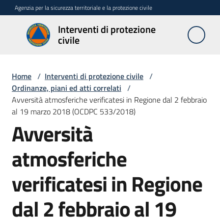
Vai al contenuto
Vai alla navigazione
Vai al footer
Agenzia per la sicurezza territoriale e la protezione civile
Interventi di protezione
Interventi
civile
di
protezione
civile
Home
/
Interventi di protezione civile
/
Ordinanze, piani ed atti correlati
/
Avversità atmosferiche verificatesi in Regione dal 2 febbraio
al 19 marzo 2018 (OCDPC 533/2018)
Interventi
Avversità
urgenti
art.
10
atmosferiche
L.R
n.
verificatesi in Regione
1/2005
dal 2 febbraio al 19
Stati