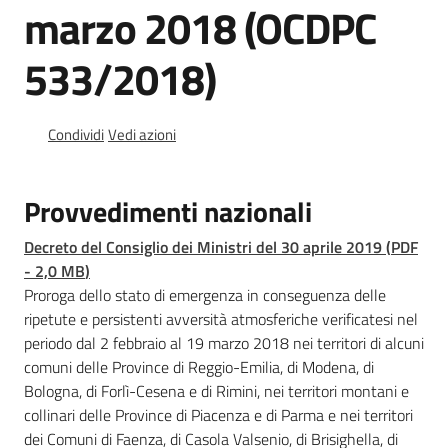
di
marzo 2018 (OCDPC
crisi
regionale
533/2018)
Stati
di
Condividi
Vedi azioni
emergenza
nazionali
Provvedimenti nazionali
Menu selezionato
Controlli
Decreto del Consiglio dei Ministri del 30 aprile 2019
(
PDF
a
-
2,0 MB
)
campione
Proroga dello stato di emergenza in conseguenza delle
ripetute e persistenti avversità atmosferiche verificatesi nel
M
periodo dal 2 febbraio al 19 marzo 2018 nei territori di alcuni
a
comuni delle Province di Reggio-Emilia, di Modena, di
p
Bologna, di Forlì-Cesena e di Rimini, nei territori montani e
p
collinari delle Province di Piacenza e di Parma e nei territori
a
dei Comuni di Faenza, di Casola Valsenio, di Brisighella, di