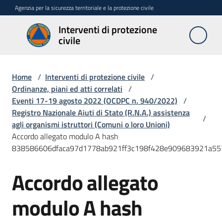
Vai al contenuto
Vai alla navigazione
Vai al footer
Agenzia per la sicurezza territoriale e la protezione civile
Interventi di protezione
Interventi
civile
di
protezione
civile
Home
/
Interventi di protezione civile
/
Ordinanze, piani ed atti correlati
/
Eventi 17-19 agosto 2022 (OCDPC n. 940/2022)
/
Registro Nazionale Aiuti di Stato (R.N.A.) assistenza
Interventi
/
agli organismi istruttori (Comuni o loro Unioni)
urgenti
Accordo allegato modulo A hash
art.
838586606dfaca97d1778ab921ff3c198f428e909683921a557
10
L.R
Accordo allegato
n.
1/2005
modulo A hash
Stati