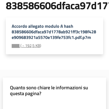
838586606dfaca97d17
di
crisi
regionale
Accordo allegato modulo A hash
Stati
838586606dfaca97d1778ab921ff3c198f428
di
e909683921a5570e139fe753fc1.pdf.p7m
emergenza
nazionali
(
-
192,5 KB
)
Menu selezionato
Controlli
a
campione
M
Quanto sono chiare le informazioni su
a
questa pagina?
p
p
Valuta da 1 a 5 stelle
a