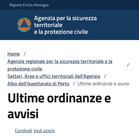
Vai al contenuto
Vai alla navigazione
Vai al footer
Regione Emilia-Romagna
Agenzia per la sicurezza
Agenzia
territoriale
per la
e la protezione civile
sicurezza
territoriale
e la
Home
/
protezione
Agenzia regionale per la sicurezza territoriale e la
/
civile
protezione civile
Settori, Aree e uffici territoriali dell'Agenzia
/
Albo dell'Ispettorato di Porto
/
Ultime ordinanze e avvisi
Ultime ordinanze e
Argomenti
avvisi
Novità
Condividi
Vedi azioni