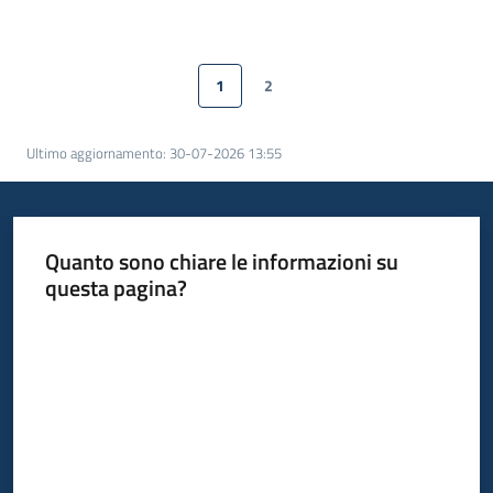
Servizi
Leggi
1
2
Pagina precedente
Pagina
Pagina
Pagina successiva
Atti
Bandi
Ultimo aggiornamento
:
30-07-2026 13:55
Piani
Programmi
Progetti
Quanto sono chiare le informazioni su
questa pagina?
Valuta da 1 a 5 stelle
Agenzia
Menu selezionato
Seguici