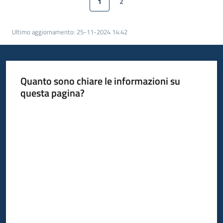
1
2
Pagina precedente
Pagina
Pagina
Pagina successiva
Servizi
Ultimo aggiornamento
:
25-11-2024 14:42
Leggi
Atti
Bandi
Quanto sono chiare le informazioni su
Piani
questa pagina?
Programmi
Valuta da 1 a 5 stelle
Progetti
Agenzia
Seguici