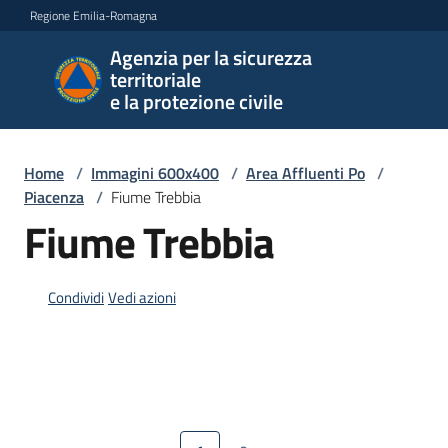
Vai al contenuto
Vai alla navigazione
Vai al footer
Regione Emilia-Romagna
Agenzia per la sicurezza
Agenzia
territoriale
per la
e la protezione civile
sicurezza
territoriale
e la
Home
/
Immagini 600x400
/
Area Affluenti Po
/
protezione
Piacenza
/
Fiume Trebbia
civile
Fiume Trebbia
Condividi
Vedi azioni
Argomenti
Novità