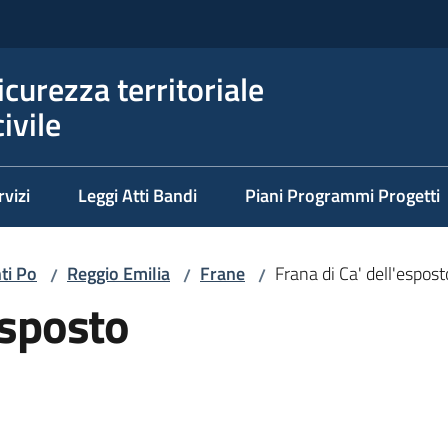
icurezza territoriale
ivile
rvizi
Leggi Atti Bandi
Piani Programmi Progetti
ti Po
Reggio Emilia
Frane
Frana di Ca' dell'espost
/
/
/
esposto