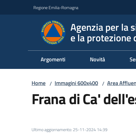
Vai al contenuto
Vai alla navigazione
Vai al footer
Regione Emilia-Romagna
Agenzia per la s
e la protezione c
Argomenti
Novità
Se
Home
Immagini 600x400
Area Affluen
/
/
Frana di Ca' dell'
Ultimo aggiornamento
:
25-11-2024 14:39