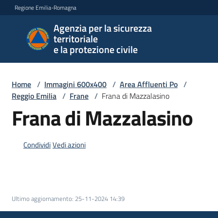
Vai al contenuto
Vai alla navigazione
Vai al footer
Regione Emilia-Romagna
Agenzia per la sicurezza
Agenzia
territoriale
per la
e la protezione civile
sicurezza
territoriale
e la
Home
/
Immagini 600x400
/
Area Affluenti Po
/
protezione
Reggio Emilia
/
Frane
/
Frana di Mazzalasino
civile
Frana di Mazzalasino
Condividi
Vedi azioni
Argomenti
Novità
Ultimo aggiornamento
:
25-11-2024 14:39