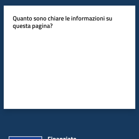
Servizi
Quanto sono chiare le informazioni su
Leggi
questa pagina?
Atti
Valuta da 1 a 5 stelle
Bandi
Piani
Programmi
Progetti
Agenzia
Seguici