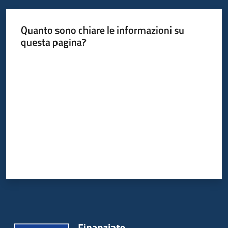
Servizi
Quanto sono chiare le informazioni su
Leggi
questa pagina?
Atti
Valuta da 1 a 5 stelle
Bandi
Piani
Programmi
Progetti
Agenzia
Seguici