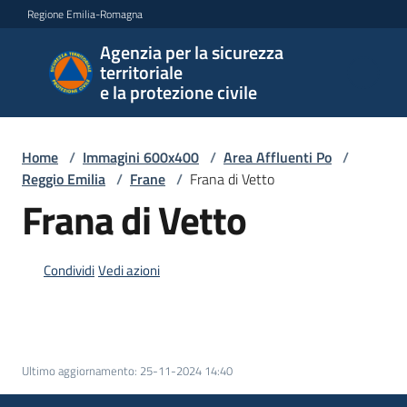
Vai al contenuto
Vai alla navigazione
Vai al footer
Regione Emilia-Romagna
Agenzia per la sicurezza
Agenzia
territoriale
per la
e la protezione civile
sicurezza
territoriale
e la
Home
/
Immagini 600x400
/
Area Affluenti Po
/
protezione
Reggio Emilia
/
Frane
/
Frana di Vetto
civile
Frana di Vetto
Condividi
Vedi azioni
Argomenti
Novità
Ultimo aggiornamento
:
25-11-2024 14:40