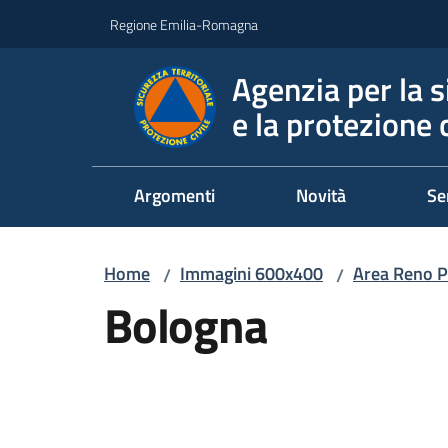
Vai al contenuto
Vai alla navigazione
Vai al footer
Regione Emilia-Romagna
Agenzia per la s
e la protezione c
Argomenti
Novità
Se
Home
Immagini 600x400
Area Reno P
/
/
Bologna