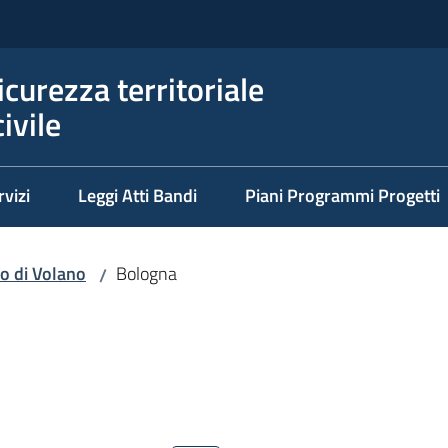
icurezza territoriale
ivile
rvizi
Leggi Atti Bandi
Piani Programmi Progetti
o di Volano
Bologna
/