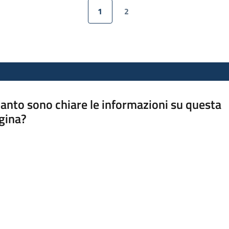
1
2
Pagina precedente
Pagina
Pagina
Pagina successiva
anto sono chiare le informazioni su questa
gina?
a da 1 a 5 stelle