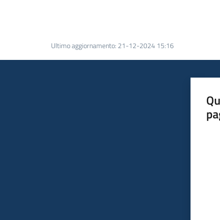
Ultimo aggiornamento
:
21-12-2024 15:16
Qu
pa
Valut