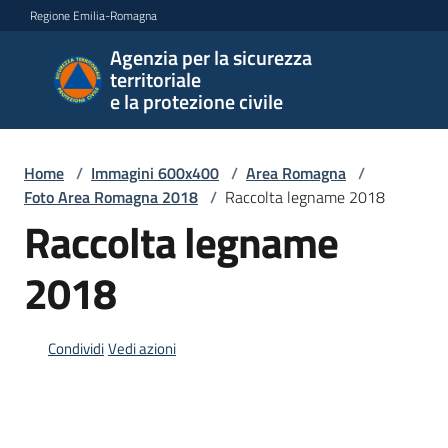
Vai al contenuto
Vai alla navigazione
Vai al footer
Regione Emilia-Romagna
Agenzia per la sicurezza
Agenzia
territoriale
per la
e la protezione civile
sicurezza
territoriale
e la
Home
/
Immagini 600x400
/
Area Romagna
/
protezione
Foto Area Romagna 2018
/
Raccolta legname 2018
civile
Raccolta legname
2018
Argomenti
Condividi
Vedi azioni
Novità