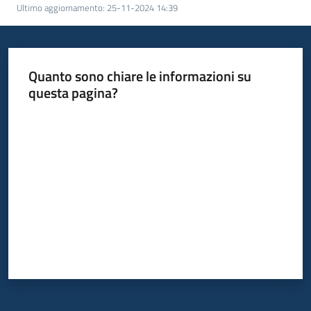
Ultimo aggiornamento
:
25-11-2024 14:39
Servizi
Leggi
Atti
Quanto sono chiare le informazioni su
Bandi
questa pagina?
Valuta da 1 a 5 stelle
Piani
Programmi
Progetti
Agenzia
Seguici