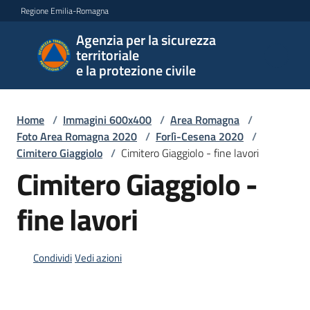
Vai al contenuto
Vai alla navigazione
Vai al footer
Regione Emilia-Romagna
Agenzia per la sicurezza
Agenzia
territoriale
per la
e la protezione civile
sicurezza
territoriale
e la
Home
/
Immagini 600x400
/
Area Romagna
/
protezione
Foto Area Romagna 2020
/
Forlì-Cesena 2020
/
civile
Cimitero Giaggiolo
/
Cimitero Giaggiolo - fine lavori
Cimitero Giaggiolo -
fine lavori
Argomenti
Condividi
Vedi azioni
Novità