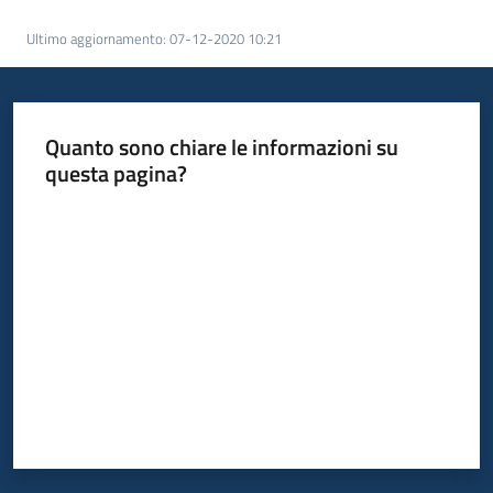
Servizi
Ultimo aggiornamento
:
07-12-2020 10:21
Leggi
Atti
Bandi
Quanto sono chiare le informazioni su
questa pagina?
Piani
Valuta da 1 a 5 stelle
Programmi
Progetti
Agenzia
Seguici