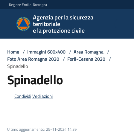
Vai al contenuto
Vai alla navigazione
Vai al footer
Regione Emilia-Romagna
Agenzia per la sicurezza
Agenzia
territoriale
per la
e la protezione civile
sicurezza
territoriale
e la
Home
/
Immagini 600x400
/
Area Romagna
/
protezione
Foto Area Romagna 2020
/
Forlì-Cesena 2020
/
civile
Spinadello
Spinadello
Argomenti
Condividi
Vedi azioni
Novità
Ultimo aggiornamento
:
25-11-2024 14:39