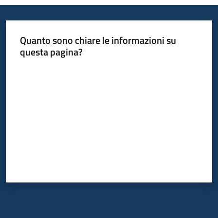
Servizi
Leggi
Quanto sono chiare le informazioni su
Atti
questa pagina?
Bandi
Valuta da 1 a 5 stelle
Piani
Programmi
Progetti
Agenzia
Seguici