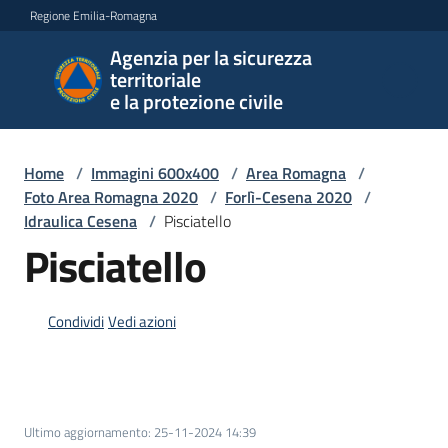
Vai al contenuto
Vai alla navigazione
Vai al footer
Regione Emilia-Romagna
Agenzia per la sicurezza
Agenzia
territoriale
per la
e la protezione civile
sicurezza
territoriale
e la
Home
/
Immagini 600x400
/
Area Romagna
/
protezione
Foto Area Romagna 2020
/
Forlì-Cesena 2020
/
civile
Idraulica Cesena
/
Pisciatello
Pisciatello
Argomenti
Condividi
Vedi azioni
Novità
Ultimo aggiornamento
:
25-11-2024 14:39