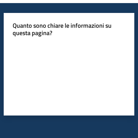
Servizi
Leggi
Quanto sono chiare le informazioni su
Atti
questa pagina?
Bandi
Valuta da 1 a 5 stelle
Piani
Programmi
Progetti
Agenzia
Seguici