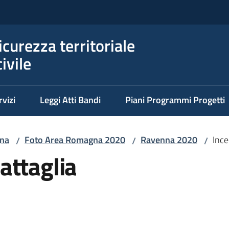
icurezza territoriale
ivile
rvizi
Leggi Atti Bandi
Piani Programmi Progetti
na
Foto Area Romagna 2020
Ravenna 2020
Ince
/
/
/
attaglia