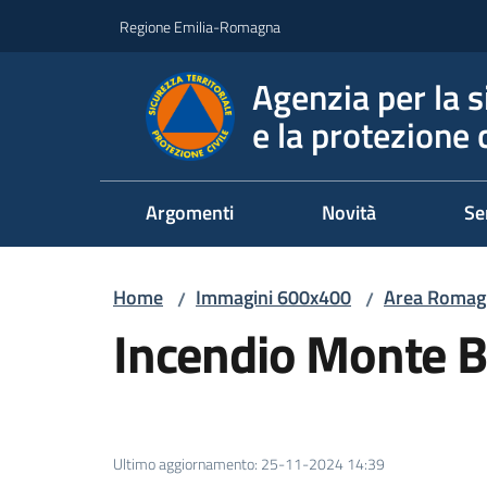
Vai al contenuto
Vai alla navigazione
Vai al footer
Regione Emilia-Romagna
Agenzia per la s
e la protezione c
Argomenti
Novità
Se
Home
Immagini 600x400
Area Romag
/
/
Incendio Monte B
Ultimo aggiornamento
:
25-11-2024 14:39