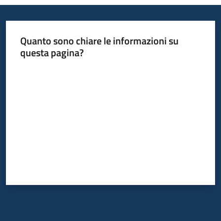
Servizi
Leggi
Quanto sono chiare le informazioni su
Atti
questa pagina?
Bandi
Valuta da 1 a 5 stelle
Piani
Programmi
Progetti
Agenzia
Seguici