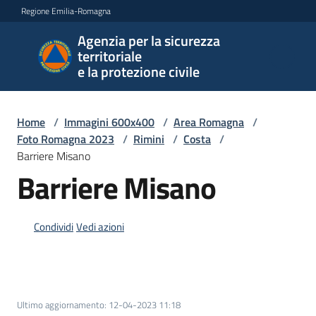
Vai al contenuto
Vai alla navigazione
Vai al footer
Regione Emilia-Romagna
Agenzia per la sicurezza
Agenzia
territoriale
per la
e la protezione civile
sicurezza
territoriale
e la
Home
/
Immagini 600x400
/
Area Romagna
/
protezione
Foto Romagna 2023
/
Rimini
/
Costa
/
civile
Barriere Misano
Barriere Misano
Argomenti
Condividi
Vedi azioni
Novità
Ultimo aggiornamento
:
12-04-2023 11:18