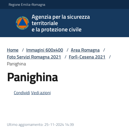
Vai al contenuto
Vai alla navigazione
Vai al footer
Regione Emilia-Romagna
Agenzia per la sicurezza
Agenzia
territoriale
per la
e la protezione civile
sicurezza
territoriale
e la
Home
/
Immagini 600x400
/
Area Romagna
/
protezione
Foto Servizi Romagna 2021
/
Forlì-Cesena 2021
/
civile
Panighina
Panighina
Argomenti
Condividi
Vedi azioni
Novità
Ultimo aggiornamento
:
25-11-2024 14:39