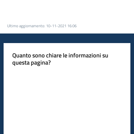
Servizi
Leggi
Ultimo aggiornamento
:
10-11-2021 16:06
Atti
Bandi
Piani
Quanto sono chiare le informazioni su
Programmi
questa pagina?
Progetti
Valuta da 1 a 5 stelle
Agenzia
Seguici