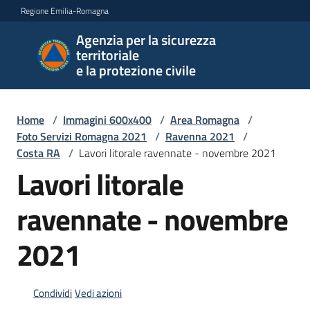
Vai al contenuto
Vai alla navigazione
Vai al footer
Regione Emilia-Romagna
Agenzia per la sicurezza
Agenzia
territoriale
per la
e la protezione civile
sicurezza
territoriale
e la
Home
/
Immagini 600x400
/
Area Romagna
/
protezione
Foto Servizi Romagna 2021
/
Ravenna 2021
/
civile
Costa RA
/
Lavori litorale ravennate - novembre 2021
Lavori litorale
ravennate - novembre
Argomenti
2021
Novità
Condividi
Vedi azioni