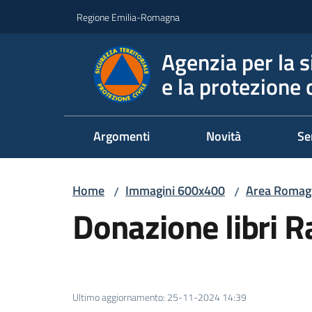
Vai al contenuto
Vai alla navigazione
Vai al footer
Regione Emilia-Romagna
Agenzia per la s
e la protezione c
Argomenti
Novità
Se
Home
Immagini 600x400
Area Romag
/
/
Donazione libri 
Ultimo aggiornamento
:
25-11-2024 14:39