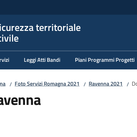
icurezza territoriale
ivile
rvizi
Leggi Atti Bandi
Piani Programmi Progetti
na
Foto Servizi Romagna 2021
Ravenna 2021
Do
/
/
/
Ravenna