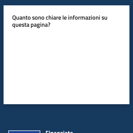
Servizi
Quanto sono chiare le informazioni su
Leggi
questa pagina?
Atti
Valuta da 1 a 5 stelle
Bandi
Piani
Programmi
Progetti
Agenzia
Seguici