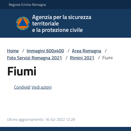
Vai al contenuto
Vai alla navigazione
Vai al footer
Regione Emilia-Romagna
Agenzia per la sicurezza
Agenzia
territoriale
per la
e la protezione civile
sicurezza
territoriale
e la
Home
/
Immagini 600x400
/
Area Romagna
/
protezione
Foto Servizi Romagna 2021
/
Rimini 2021
/
Fiumi
civile
Fiumi
Condividi
Vedi azioni
Argomenti
Novità
Ultimo aggiornamento
:
16-02-2022 12:29