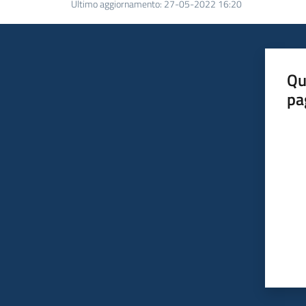
Ultimo aggiornamento
:
27-05-2022 16:20
Qu
pa
Valut