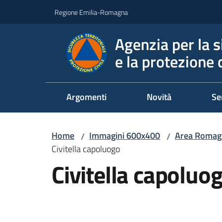
Vai al contenuto
Vai alla navigazione
Vai al footer
Regione Emilia-Romagna
Agenzia per la s
e la protezione c
Argomenti
Novità
Se
Home
Immagini 600x400
Area Romag
/
/
Civitella capoluogo
Civitella capoluo