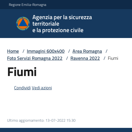
Vai al contenuto
Vai alla navigazione
Vai al footer
Regione Emilia-Romagna
Agenzia per la sicurezza
Agenzia
territoriale
per la
e la protezione civile
sicurezza
territoriale
e la
Home
/
Immagini 600x400
/
Area Romagna
/
protezione
Foto Servizi Romagna 2022
/
Ravenna 2022
/
Fiumi
civile
Fiumi
Condividi
Vedi azioni
Argomenti
Novità
Ultimo aggiornamento
:
13-07-2022 15:30