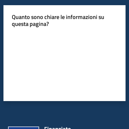
Servizi
Quanto sono chiare le informazioni su
Leggi
questa pagina?
Atti
Valuta da 1 a 5 stelle
Bandi
Piani
Programmi
Progetti
Agenzia
Seguici