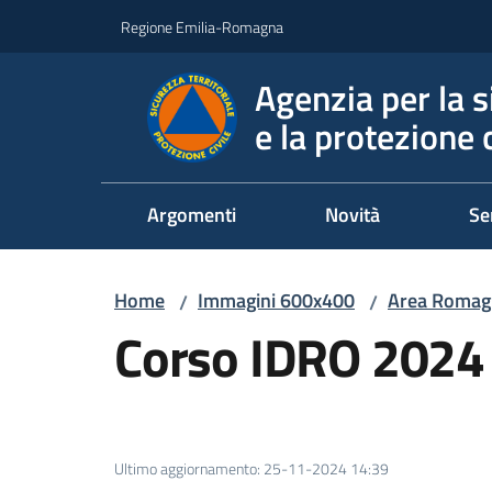
Vai al contenuto
Vai alla navigazione
Vai al footer
Regione Emilia-Romagna
Agenzia per la s
e la protezione c
Argomenti
Novità
Se
Home
Immagini 600x400
Area Romag
/
/
Corso IDRO 2024
Ultimo aggiornamento
:
25-11-2024 14:39