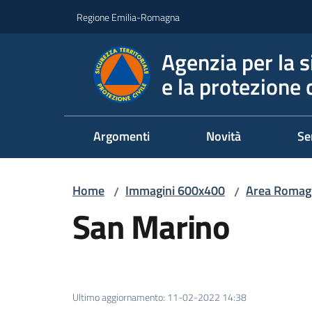
Vai al contenuto
Vai alla navigazione
Vai al footer
Regione Emilia-Romagna
Agenzia per la s
e la protezione c
Argomenti
Novità
Se
Home
Immagini 600x400
Area Romag
/
/
San Marino
Ultimo aggiornamento
:
11-02-2022 14:38