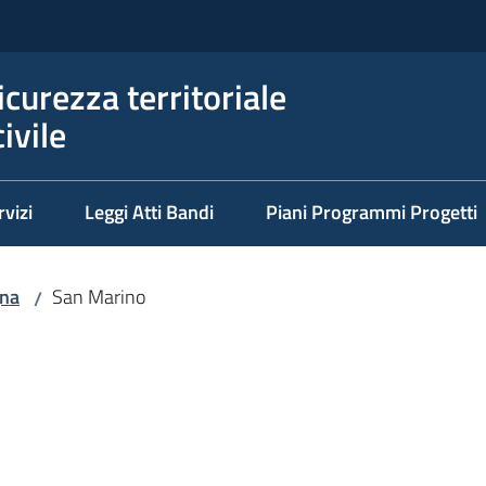
icurezza territoriale
ivile
rvizi
Leggi Atti Bandi
Piani Programmi Progetti
na
San Marino
/