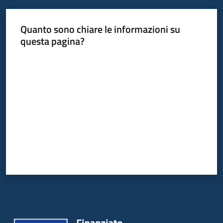
Servizi
Quanto sono chiare le informazioni su
Leggi
questa pagina?
Atti
Valuta da 1 a 5 stelle
Bandi
Piani
Programmi
Progetti
Agenzia
Seguici