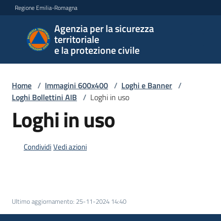
Vai al contenuto
Vai alla navigazione
Vai al footer
Regione Emilia-Romagna
Agenzia per la sicurezza
Agenzia
territoriale
per la
e la protezione civile
sicurezza
territoriale
e la
Home
/
Immagini 600x400
/
Loghi e Banner
/
protezione
Loghi Bollettini AIB
/
Loghi in uso
civile
Loghi in uso
Condividi
Vedi azioni
Argomenti
Novità
Ultimo aggiornamento
:
25-11-2024 14:40