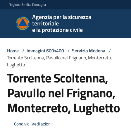
Vai al contenuto
Vai alla navigazione
Vai al footer
Regione Emilia-Romagna
Agenzia per la sicurezza
Agenzia
territoriale
per la
e la protezione civile
sicurezza
territoriale
e la
Home
/
Immagini 600x400
/
Servizio Modena
/
protezione
Torrente Scoltenna, Pavullo nel Frignano, Montecreto,
civile
Lughetto
Torrente Scoltenna,
Pavullo nel Frignano,
Argomenti
Montecreto, Lughetto
Novità
Condividi
Vedi azioni