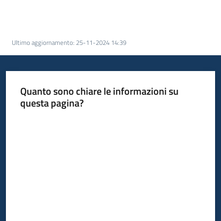
Servizi
Menu selezionato
Leggi
Ultimo aggiornamento
:
25-11-2024 14:39
Atti
Bandi
Piani
Quanto sono chiare le informazioni su
Programmi
questa pagina?
Progetti
Valuta da 1 a 5 stelle
Agenzia
Seguici