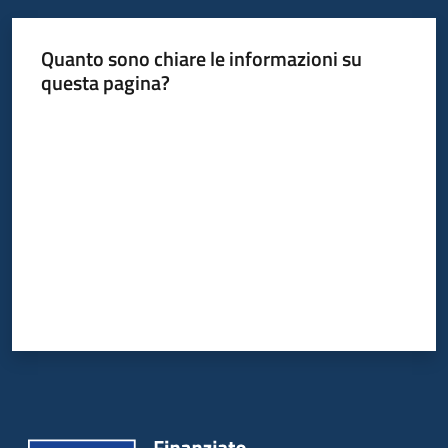
Servizi
Menu selezionato
Quanto sono chiare le informazioni su
Leggi
questa pagina?
Atti
Valuta da 1 a 5 stelle
Bandi
Piani
Programmi
Progetti
Agenzia
Seguici