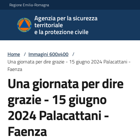
Vai al contenuto
Vai alla navigazione
Vai al footer
Regione Emilia-Romagna
Agenzia per la sicurezza
Agenzia
territoriale
per la
e la protezione civile
sicurezza
territoriale
e la
Home
/
Immagini 600x400
/
protezione
Una giornata per dire grazie - 15 giugno 2024 Palacattani -
civile
Faenza
Una giornata per dire
grazie - 15 giugno
Argomenti
2024 Palacattani -
Novità
Faenza