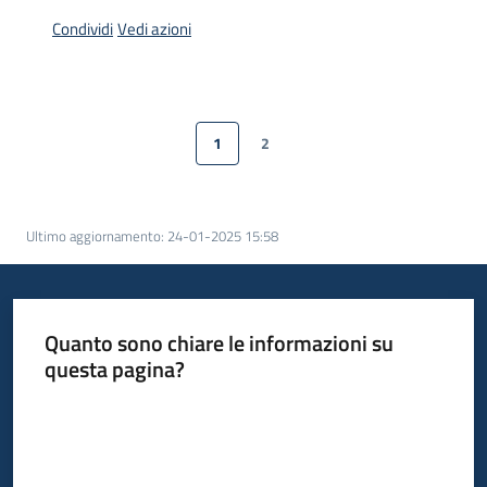
Servizi
Condividi
Vedi azioni
Leggi
Atti
Bandi
1
2
Pagina precedente
Pagina
Pagina
Pagina successiva
Piani
Programmi
Ultimo aggiornamento
:
24-01-2025 15:58
Progetti
Quanto sono chiare le informazioni su
questa pagina?
Agenzia
Valuta da 1 a 5 stelle
Seguici