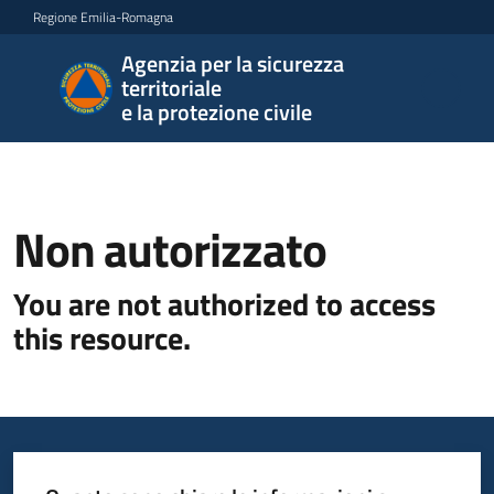
Vai al contenuto
Vai alla navigazione
Vai al footer
Regione Emilia-Romagna
Agenzia per la sicurezza
Agenzia
territoriale
per la
e la protezione civile
sicurezza
territoriale
e la
protezione
Non autorizzato
civile
You are not authorized to access
this resource.
Argomenti
Novità