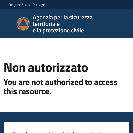
Vai al contenuto
Vai alla navigazione
Vai al footer
Regione Emilia-Romagna
Agenzia per la sicurezza
Agenzia
territoriale
per la
e la protezione civile
sicurezza
territoriale
e la
protezione
Non autorizzato
civile
You are not authorized to access
this resource.
Argomenti
Novità