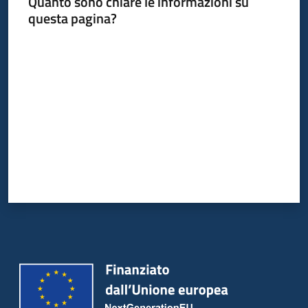
Quanto sono chiare le informazioni su
questa pagina?
Servizi
Valuta da 1 a 5 stelle
Leggi
Atti
Bandi
Piani
Programmi
Progetti
Agenzia
Seguici