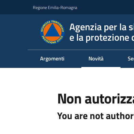
Vai al contenuto
Vai alla navigazione
Vai al footer
Regione Emilia-Romagna
Agenzia per la s
e la protezione c
Argomenti
Novità
Se
Non autorizz
You are not author