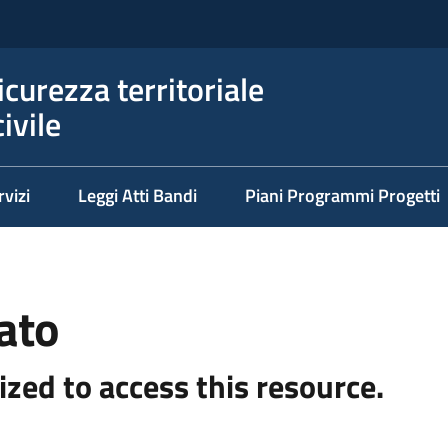
icurezza territoriale
ivile
rvizi
Leggi Atti Bandi
Piani Programmi Progetti
ato
ized to access this resource.