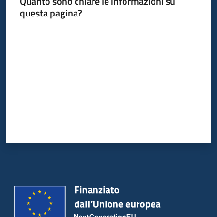
Quanto sono chiare le informazioni su
questa pagina?
Servizi
Valuta da 1 a 5 stelle
Leggi
Atti
Bandi
Piani
Programmi
Progetti
Agenzia
Seguici