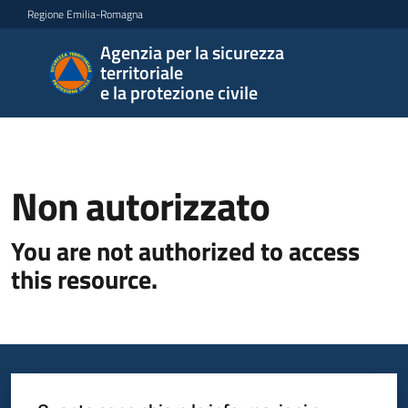
Vai al contenuto
Vai alla navigazione
Vai al footer
Regione Emilia-Romagna
Agenzia per la sicurezza
Agenzia
territoriale
per la
e la protezione civile
sicurezza
territoriale
e la
protezione
Non autorizzato
civile
You are not authorized to access
this resource.
Argomenti
Novità