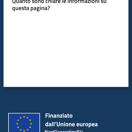
Quanto sono chiare le informazioni su
questa pagina?
Servizi
Valuta da 1 a 5 stelle
Leggi
Atti
Bandi
Piani
Programmi
Progetti
Agenzia
Seguici