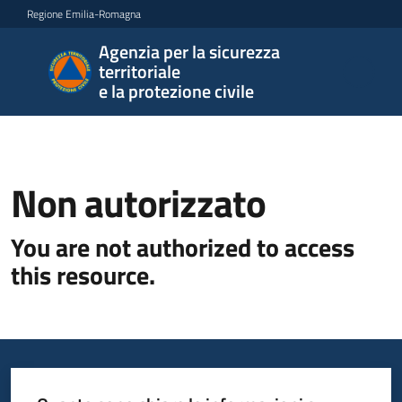
Vai al contenuto
Vai alla navigazione
Vai al footer
Regione Emilia-Romagna
Agenzia per la sicurezza
Agenzia
territoriale
per la
e la protezione civile
sicurezza
territoriale
e la
protezione
Non autorizzato
civile
You are not authorized to access
this resource.
Argomenti
Novità