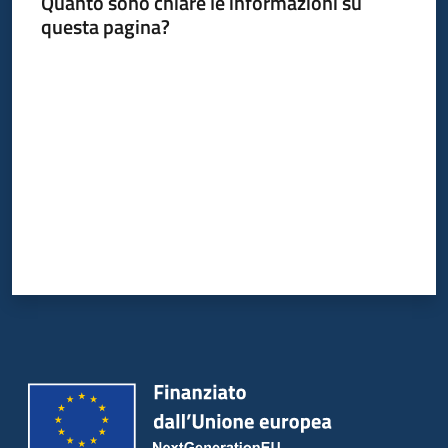
Quanto sono chiare le informazioni su
questa pagina?
Servizi
Valuta da 1 a 5 stelle
Leggi
Atti
Bandi
Piani
Programmi
Progetti
Agenzia
Seguici