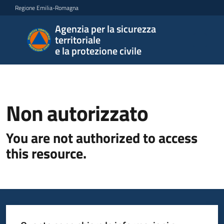
Vai al contenuto
Vai alla navigazione
Vai al footer
Regione Emilia-Romagna
Agenzia per la sicurezza
Agenzia
territoriale
per la
e la protezione civile
sicurezza
territoriale
e la
protezione
Non autorizzato
civile
You are not authorized to access
this resource.
Argomenti
Novità