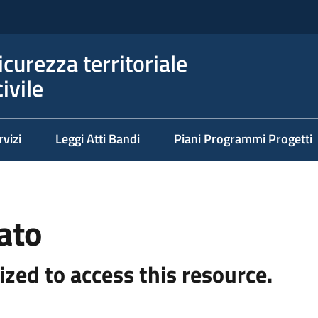
icurezza territoriale
ivile
rvizi
Leggi Atti Bandi
Piani Programmi Progetti
ato
ized to access this resource.