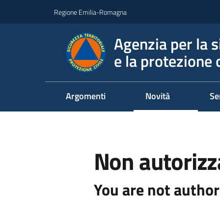
Vai al contenuto
Vai alla navigazione
Vai al footer
Regione Emilia-Romagna
Agenzia per la s
e la protezione c
Argomenti
Novità
Se
Non autorizz
You are not author