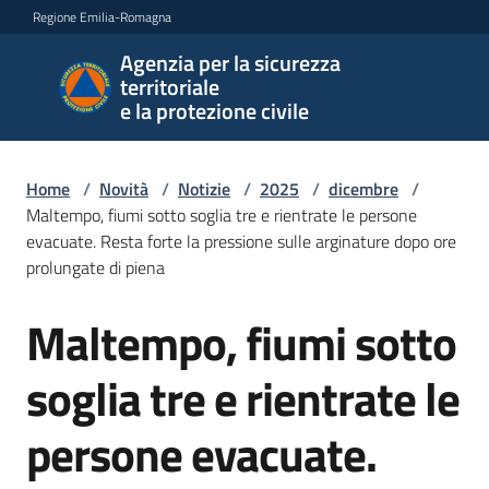
Vai al contenuto
Vai alla navigazione
Vai al footer
Regione Emilia-Romagna
Agenzia per la sicurezza
Agenzia
territoriale
per la
e la protezione civile
sicurezza
territoriale
e la
Home
/
Novità
/
Notizie
/
2025
/
dicembre
/
protezione
Maltempo, fiumi sotto soglia tre e rientrate le persone
civile
evacuate. Resta forte la pressione sulle arginature dopo ore
prolungate di piena
Maltempo, fiumi sotto
Salta al contenuto
Argomenti
soglia tre e rientrate le
Novità
persone evacuate.