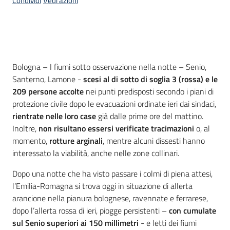
Condividi
Vedi azioni
su
Introduzione
Bologna – I fiumi sotto osservazione nella notte – Senio,
Santerno, Lamone -
scesi al di sotto di soglia 3 (rossa) e le
209 persone accolte
nei punti predisposti secondo i piani di
protezione civile dopo le evacuazioni ordinate ieri dai sindaci,
rientrate nelle loro case
già dalle prime ore del mattino.
Inoltre,
non risultano essersi verificate tracimazioni
o, al
momento,
rotture arginali
, mentre alcuni dissesti hanno
interessato la viabilità, anche nelle zone collinari.
Dopo una notte che ha visto passare i colmi di piena attesi,
l’Emilia-Romagna si trova oggi in situazione di allerta
arancione nella pianura bolognese, ravennate e ferrarese,
dopo l’allerta rossa di ieri, piogge persistenti –
con cumulate
sul Senio superiori ai 150 millimetri
- e letti dei fiumi