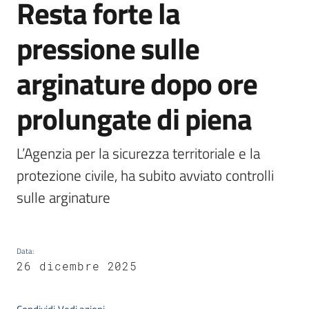
Resta forte la
Servizi
pressione sulle
Leggi
arginature dopo ore
Atti
Bandi
prolungate di piena
Piani
Programmi
L’Agenzia per la sicurezza territoriale e la 
Progetti
protezione civile, ha subito avviato controlli 
sulle arginature
Agenzia
Data
:
26 dicembre 2025
Seguici