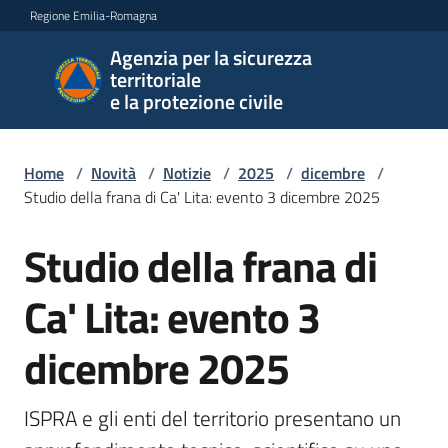
Vai al contenuto
Vai alla navigazione
Vai al footer
Regione Emilia-Romagna
Agenzia per la sicurezza
Agenzia
territoriale
per la
e la protezione civile
sicurezza
territoriale
e la
Home
/
Novità
/
Notizie
/
2025
/
dicembre
/
protezione
Studio della frana di Ca' Lita: evento 3 dicembre 2025
civile
Studio della frana di
Salta al contenuto
Ca' Lita: evento 3
Argomenti
dicembre 2025
Novità
ISPRA e gli enti del territorio presentano un 