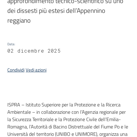
approfondimento tecnico-scientifico su uno 
Servizi
dei dissesti più estesi dell’Appennino 
reggiano
Leggi
Atti
Bandi
Data
:
02 dicembre 2025
Piani
Programmi
Progetti
Condividi
Vedi azioni
Introduzione
ISPRA – Istituto Superiore per la Protezione e la Ricerca
Agenzia
Ambientale – in collaborazione con l’Agenzia regionale per
la Sicurezza Territoriale e la Protezione Civile dell’Emilia-
Romagna, l’Autorità di Bacino Distrettuale del Fiume Po e le
Università del territorio (UNIBO e UNIMORE), organizza una
Seguici