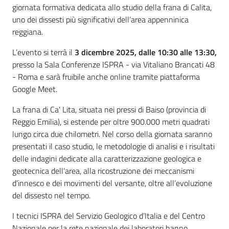
giornata formativa dedicata allo studio della frana di Calita,
su
uno dei dissesti più significativi dell’area appenninica
reggiana.
L’evento si terrà il
3 dicembre 2025, dalle 10:30 alle 13:30,
presso la Sala Conferenze ISPRA - via Vitaliano Brancati 48
- Roma e sarà fruibile anche online tramite piattaforma
Google Meet.
La frana di Ca' Lita, situata nei pressi di Baiso (provincia di
Reggio Emilia), si estende per oltre 900.000 metri quadrati
lungo circa due chilometri. Nel corso della giornata saranno
presentati il caso studio, le metodologie di analisi e i risultati
delle indagini dedicate alla caratterizzazione geologica e
geotecnica dell’area, alla ricostruzione dei meccanismi
d’innesco e dei movimenti del versante, oltre all’evoluzione
del dissesto nel tempo.
I tecnici ISPRA del Servizio Geologico d’Italia e del Centro
Nazionale per la rete nazionale dei laboratori hanno