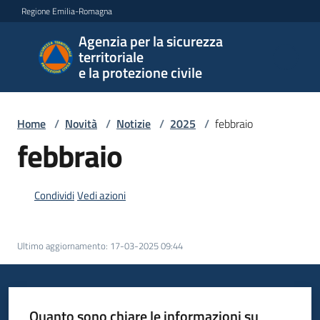
Vai al contenuto
Vai alla navigazione
Vai al footer
Regione Emilia-Romagna
Agenzia per la sicurezza
Agenzia
territoriale
per la
e la protezione civile
sicurezza
territoriale
e la
Home
/
Novità
/
Notizie
/
2025
/
febbraio
protezione
febbraio
civile
Condividi
Vedi azioni
Argomenti
Ultimo aggiornamento
:
17-03-2025 09:44
Novità
Quanto sono chiare le informazioni su