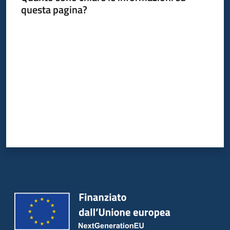
questa pagina?
Servizi
Valuta da 1 a 5 stelle
Leggi
Atti
Bandi
Piani
Programmi
Progetti
Agenzia
Seguici