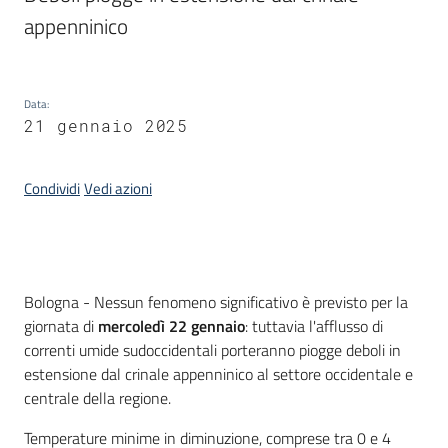
appenninico 
Servizi
Leggi
Atti
Data
:
Bandi
21 gennaio 2025
Piani
Condividi
Vedi azioni
Programmi
Progetti
Introduzione
Bologna - Nessun fenomeno significativo è previsto per la
giornata di
mercoledì 22 gennaio
: tuttavia l'afflusso di
correnti umide sudoccidentali porteranno piogge deboli in
Agenzia
estensione dal crinale appenninico al settore occidentale e
centrale della regione.
Temperature minime in diminuzione, comprese tra 0 e 4
Seguici