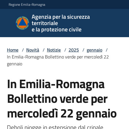
Vai al contenuto
Vai alla navigazione
Vai al footer
Regione Emilia-Romagna
Agenzia per la sicurezza
Agenzia
territoriale
per la
e la protezione civile
sicurezza
territoriale
e la
Home
/
Novità
/
Notizie
/
2025
/
gennaio
/
protezione
In Emilia-Romagna Bollettino verde per mercoledì 22
civile
gennaio
In Emilia-Romagna
Salta al contenuto
Argomenti
Bollettino verde per
mercoledì 22 gennaio
Novità
Deboli piogge in estensione dal crinale 