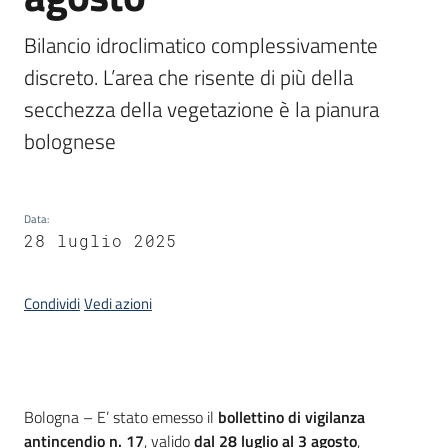
Servizi
Bilancio idroclimatico complessivamente 
discreto. L’area che risente di più della 
Leggi
Atti
secchezza della vegetazione è la pianura 
Bandi
bolognese
Piani
Programmi
Data
:
Progetti
28 luglio 2025
Condividi
Vedi azioni
Agenzia
Introduzione
Bologna – E’ stato emesso il
bollettino di vigilanza
antincendio n. 17
, valido
dal 28 luglio al 3 agosto
,
Seguici