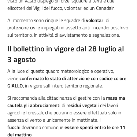
visto un vasto dispiego di forze: squadre a terra e due
elicotteri dei Vigili del fuoco, volontari ed un Canadair.
Al momento sono cinque le squadre di
volontari
di
protezione civile impiegati in assetto anti-incendio boschivo
sul territorio, in attività di avvistamento e segnalazione.
Il bollettino in vigore dal 28 luglio al
3 agosto
Alla luce di questo quadro meteorologico e operativo,
viene
confermato lo stato di attenzione con codice colore
GIALLO
, in vigore sull’intero territorio regionale.
Si raccomanda alla cittadinanza di gestire con la
massima
cautela gli abbruciamenti
di
residui vegetali
dei lavori
agricoli e forestali, che potranno essere effettuati solo
in
assenza di vento e unicamente in mattinata.
I
fuochi
dovranno comunque
essere spenti entro le ore 11
del mattino
.