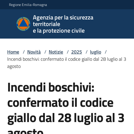
Vai al contenuto
Vai alla navigazione
Vai al footer
Regione Emilia-Romagna
Agenzia per la sicurezza
Agenzia
territoriale
per la
e la protezione civile
sicurezza
territoriale
e la
Home
/
Novità
/
Notizie
/
2025
/
luglio
/
protezione
Incendi boschivi: confermato il codice giallo dal 28 luglio al 3
civile
agosto
Incendi boschivi:
Salta al contenuto
Argomenti
confermato il codice
giallo dal 28 luglio al 3
Novità
agosto