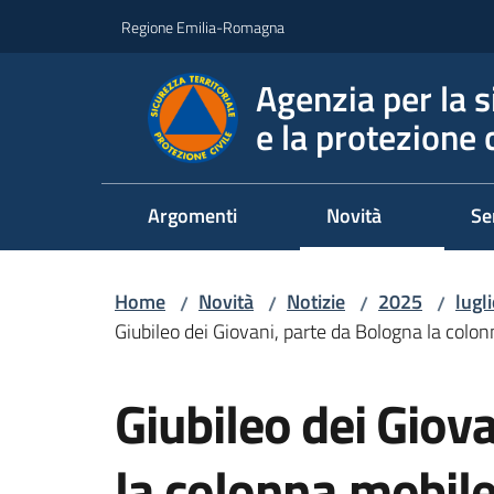
Vai al contenuto
Vai alla navigazione
Vai al footer
Regione Emilia-Romagna
Agenzia per la s
e la protezione c
Argomenti
Novità
Se
Home
Novità
Notizie
2025
lugl
/
/
/
/
Giubileo dei Giovani, parte da Bologna la colonn
Salta al contenuto
Giubileo dei Giov
la colonna mobile