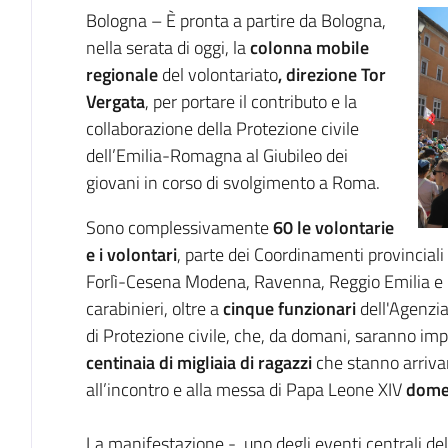
Introduzione
Bologna – È pronta a partire da Bologna,
nella serata di oggi, la
colonna mobile
regionale
del volontariato
, direzione Tor
Vergata
, per portare il contributo e la
collaborazione della Protezione civile
dell’Emilia-Romagna al Giubileo dei
giovani in corso di svolgimento a Roma.
Sono complessivamente
60 le volontarie
e i volontari
, parte dei Coordinamenti provinciali 
Forlì-Cesena Modena, Ravenna, Reggio Emilia e R
carabinieri, oltre a
cinque funzionari
dell'Agenzia 
di Protezione civile, che, da domani, saranno imp
centinaia di migliaia di ragazzi
che stanno arrivan
all’incontro e alla messa di Papa Leone XIV
dome
La manifestazione - uno degli eventi centrali del 