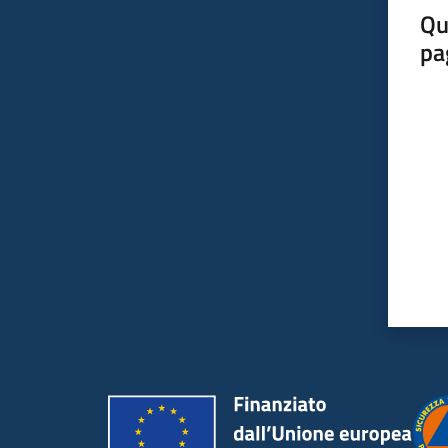
Qu
pa
Valut