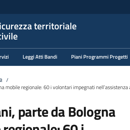
icurezza territoriale
ivile
rvizi
Leggi Atti Bandi
Piani Programmi Progetti
io
/
a mobile regionale: 60 i volontari impegnati nell’assistenza a
ani, parte da Bologna
 regionale: 60 i