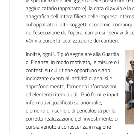
la specificazione dell’oggetto delle prestazioni e d
aggiudicatario (appaltatore); la data di avvio e la 
anagrafica dell’intera filiera delle imprese interes
subappaltatori, altri soggetti economici comunqu
nell’esecuzione dell’opera, compresi i servizi di 
40mila euro); la localizzazione dei cantieri.
Inoltre, ogni UT può segnalare alla Guardia
di Finanza, in modo motivato, le misure o i
contesti su cui ritiene opportuno siano
indirizzate eventuali attività di analisi e
approfondimento, fornendo informazioni
ed elementi ritenuti utili. Può fornire input
informativi qualificati su anomalie,
elementi di rischio o di pericolosità per la
corretta realizzazione dell’investimento di
cui sia venuto a conoscenza in ragione