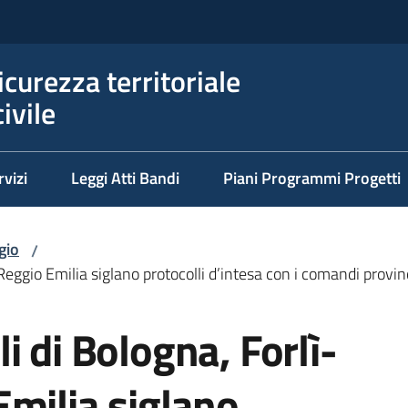
icurezza territoriale
ivile
rvizi
Leggi Atti Bandi
Piani Programmi Progetti
gio
/
e Reggio Emilia siglano protocolli d’intesa con i comandi provin
ali di Bologna, Forlì-
milia siglano