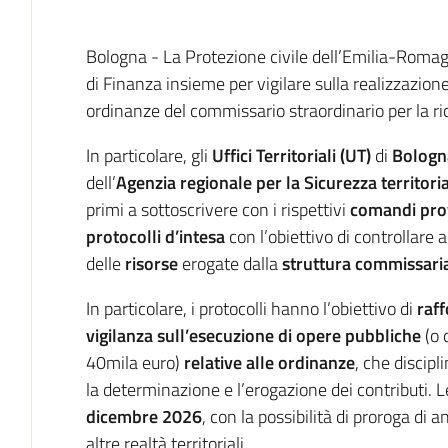
Introduzione
Bologna - La Protezione civile dell’Emilia-Romag
di Finanza insieme per vigilare sulla realizzazion
ordinanze del commissario straordinario per la ri
In particolare, gli
Uffici Territoriali (UT)
di
Bologn
dell’
Agenzia regionale per la Sicurezza territoria
primi a sottoscrivere con i rispettivi
comandi prov
protocolli d’intesa
con l’obiettivo di controllare a
delle
risorse
erogate dalla
struttura commissari
In particolare, i protocolli hanno l’obiettivo di
raff
vigilanza sull’esecuzione di opere pubbliche
(o 
40mila euro)
relative alle ordinanze
, che discipli
la determinazione e l’erogazione dei contributi. 
dicembre 2026
, con la possibilità di proroga di
altre realtà territoriali.