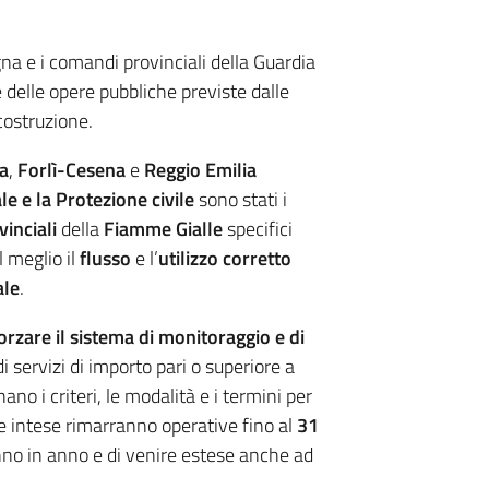
na e i comandi provinciali della Guardia
e delle opere pubbliche previste dalle
costruzione.
a
,
Forlì-Cesena
e
Reggio Emilia
le e la Protezione civile
sono stati i
inciali
della
Fiamme Gialle
specifici
l meglio il
flusso
e l’
utilizzo corretto
ale
.
orzare il sistema di monitoraggio e di
di servizi di importo pari o superiore a
nano i criteri, le modalità e i termini per
Le intese rimarranno operative fino al
31
 anno in anno e di venire estese anche ad