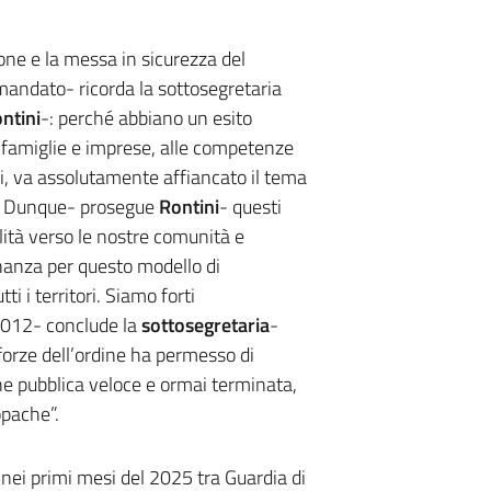
one e la messa in sicurezza del
o mandato- ricorda la sottosegretaria
ntini
-: perché abbiano un esito
i famiglie e imprese, alle competenze
tti, va assolutamente affiancato il tema
se. Dunque- prosegue
Rontini
- questi
lità verso le nostre comunità e
inanza per questo modello di
i i territori. Siamo forti
 2012- conclude la
sottosegretaria
-
e forze dell’ordine ha permesso di
one pubblica veloce e ormai terminata,
opache”.
i nei primi mesi del 2025 tra Guardia di