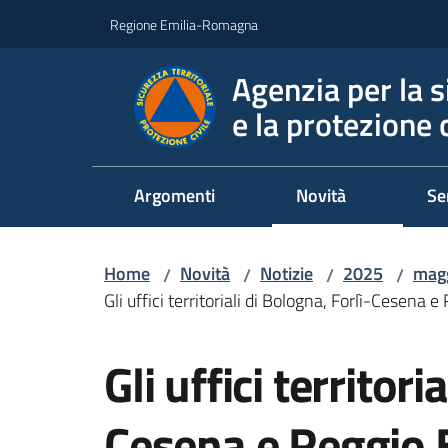
Vai al contenuto
Vai alla navigazione
Vai al footer
Regione Emilia-Romagna
Agenzia per la s
e la protezione c
Argomenti
Novità
Se
Home
Novità
Notizie
2025
mag
/
/
/
/
Gli uffici territoriali di Bologna, Forlì-Cesena 
Salta al contenuto
Gli uffici territori
Cesena e Reggio E