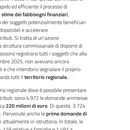
apido ed efficiente il processo di
 stime dei fabbisogni finanziari
,
dei soggetti potenzialmente beneficiari
 disponibili e accelerare
buti. Si tratta di un'azione
a struttura commissariale di disporre di
ssono registrarsi tutti i soggetti che alla
ettembre 2025, non avevano ancora
i e che intendono segnalare il proprio
arda tutti il
territorio regionale.
orma regionale dove è possibile presentare
ntributi: sono 4.972 le domande ammesse
rca
220 milioni di euro
. Di queste, 3.724
li. Pervenute anche le
prime domande di
e attualmente in istruttoria. In totale, le
4.119 relative a famiglie e 1.491 a