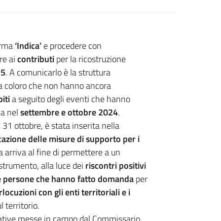
forma
‘Indica’
e procedere con
re ai
contributi
per la ricostruzione
25
. A comunicarlo è la struttura
e a coloro che non hanno ancora
iti
a seguito degli eventi che hanno
sia nel
settembre e ottobre 2024
.
 31 ottobre, è stata inserita nella
cazione delle misure di supporto per i
a arriva al fine di permettere a un
strumento, alla luce dei
riscontri positivi
e persone che hanno fatto domanda
per
rlocuzioni con gli enti territoriali e i
l territorio.
ziative messe in campo dal Commissario