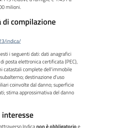
00 milioni.
à di compilazione
23/indica/
sti i seguenti dati: dati anagrafici
di posta elettronica certificata (PEC),
ni catastali complete dell'immobile
e subalterno; destinazione d'uso
iari coinvolte dal danno; superficie
ati; stima approssimativa del danno
 interesse
attraverso Indica
non è obbligatorio
e