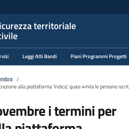
icurezza territoriale
ivile
rvizi
Leggi Atti Bandi
Piani Programmi Progetti
embre
/
razione alla piattaforma 'Indica', quasi 4mila le persone iscri
ovembre i termini per
lla piattaforma