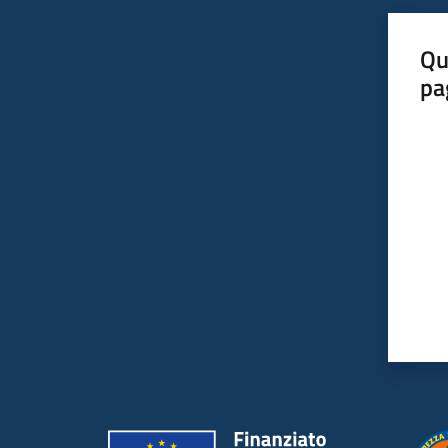
Qu
pa
Valut