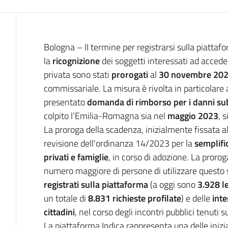
Introduzione
Bologna – I
I termine per registrarsi sulla piatta
la
ricognizione
dei soggetti interessati ad accede
privata sono stati
prorogati
al
30 novembre 20
commissariale. La misura è rivolta in particolar
presentato
domanda di rimborso per i danni sub
colpito l’Emilia-Romagna sia nel
maggio 2023
, 
La proroga della scadenza, inizialmente fissata al
revisione dell'ordinanza 14/2023 per la
semplifi
privati e famiglie
, in corso di adozione. La prorog
numero maggiore di persone di utilizzare questo 
registrati sulla piattaforma
(a oggi sono
3.928 l
un totale di
8.831 richieste profilate
) e delle
inte
cittadini
, nel corso degli incontri pubblici tenuti su
La piattaforma Indica rappresenta una delle ini