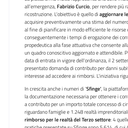
all’emergenza,
Fabrizio Curcio
, per rendere più r
ricostruzione. L'obiettivo è quello di
aggiornare le
acquisire preventivamente una stima del numero 
al fine di pianificare in modo efficiente le risorse
conseguentemente i tempi di erogazione dei contri
propedeutica alla fase attuativa che consente all
un quadro conoscitivo aggiornato e attendibile. Po
data di entrata in vigore dell'ordinanza, il 2 s
presentato domanda di contributo per danni subit
interesse ad accedere ai rimborsi. L'iniziativa rigu
In crescita anche i numeri di ‘
Sfinge’
, la piattaf
la documentazione necessaria per ottenere i co
a contributo per un importo totale concesso di ci
riguardano famiglie e 1.248 realtà imprenditoria
rimborso per le realtà del Terzo settore
: 4 quell
pratiche presentate su Sfinge sono 5.614, di cui 