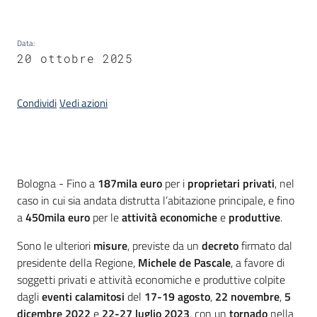
su
Data
:
20 ottobre 2025
Condividi
Vedi azioni
Introduzione
Bologna - Fino a
187mila euro
per i
proprietari privati
, nel
caso in cui sia andata distrutta l’abitazione principale, e fino
a
450mila euro
per le
attività economiche
e
produttive
.
Sono le ulteriori
misure
, previste da un
decreto
firmato dal
presidente della Regione,
Michele de Pascale
, a favore di
soggetti privati e attività economiche e produttive colpite
dagli
eventi calamitosi
del
17-19 agosto
,
22 novembre
,
5
dicembre 2022
e
22-27 luglio 2023
, con un
tornado
nella