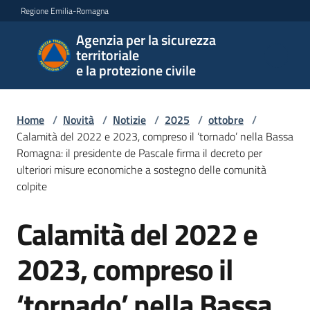
Vai al contenuto
Vai alla navigazione
Vai al footer
Regione Emilia-Romagna
Agenzia per la sicurezza
Agenzia
territoriale
per la
e la protezione civile
sicurezza
territoriale
e la
Home
/
Novità
/
Notizie
/
2025
/
ottobre
/
protezione
Calamità del 2022 e 2023, compreso il ‘tornado’ nella Bassa
civile
Romagna: il presidente de Pascale firma il decreto per
ulteriori misure economiche a sostegno delle comunità
colpite
Argomenti
Calamità del 2022 e
Salta al contenuto
2023, compreso il
Novità
‘tornado’ nella Bassa