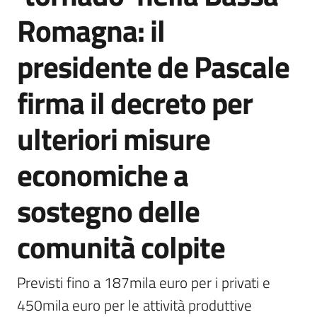
Romagna: il
Servizi
presidente de Pascale
Leggi
Atti
firma il decreto per
Bandi
ulteriori misure
Piani
Programmi
economiche a
Progetti
sostegno delle
comunità colpite
Agenzia
Previsti fino a 187mila euro per i privati e 
450mila euro per le attività produttive
Seguici