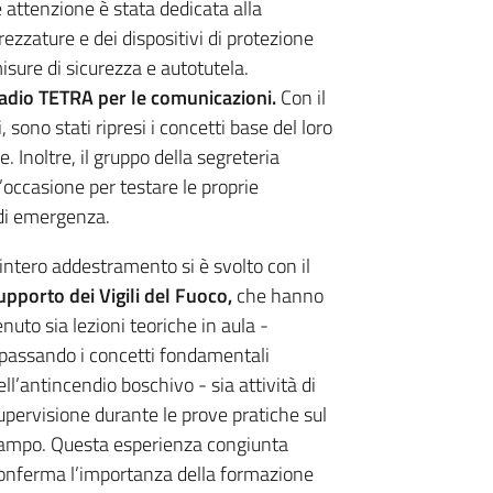
e attenzione è stata dedicata alla
trezzature e dei dispositivi di protezione
isure di sicurezza e autotutela.
 radio TETRA per le comunicazioni.
Con il
 sono stati ripresi i concetti base del loro
e. Inoltre, il gruppo della segreteria
’occasione per testare le proprie
 di emergenza.
’intero addestramento si è svolto con il
upporto dei Vigili del Fuoco,
che hanno
enuto sia lezioni teoriche in aula -
ipassando i concetti fondamentali
ell’antincendio boschivo - sia attività di
upervisione durante le prove pratiche sul
ampo. Questa esperienza congiunta
onferma l’importanza della formazione