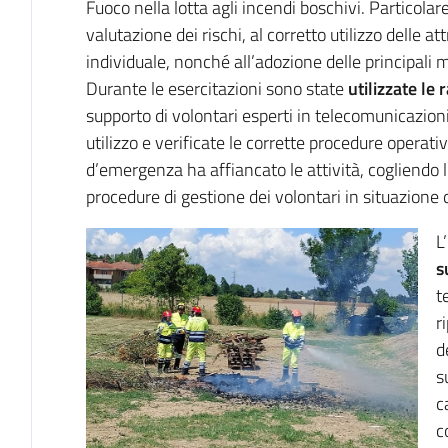
Fuoco nella lotta agli incendi boschivi. Particolar
valutazione dei rischi, al corretto utilizzo delle at
individuale, nonché all’adozione delle principali m
Durante le esercitazioni sono state
utilizzate le
supporto di volontari esperti in telecomunicazioni,
utilizzo e verificate le corrette procedure operativ
d’emergenza ha affiancato le attività, cogliendo l
procedure di gestione dei volontari in situazione
L
s
t
r
d
s
c
c