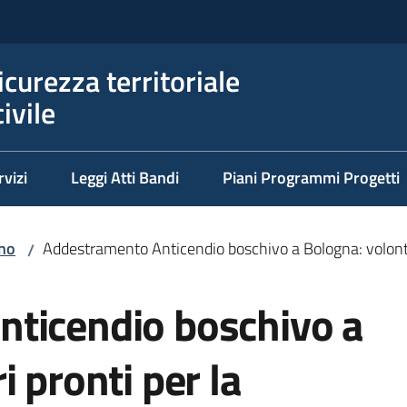
icurezza territoriale
ivile
rvizi
Leggi Atti Bandi
Piani Programmi Progetti
no
Addestramento Anticendio boschivo a Bologna: volonta
/
ticendio boschivo a
 pronti per la