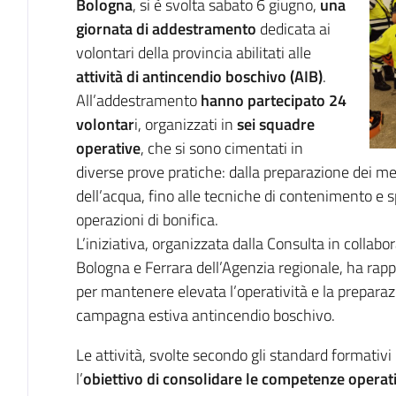
Bologna
, si è svolta sabato 6 giugno,
una
giornata di addestramento
dedicata ai
volontari della provincia abilitati alle
attività di antincendio boschivo (AIB)
.
All’addestramento
hanno partecipato 24
volontar
i, organizzati in
sei squadre
operative
, che si sono cimentati in
diverse prove pratiche: dalla preparazione dei me
dell’acqua, fino alle tecniche di contenimento e
operazioni di bonifica.
L’iniziativa, organizzata dalla Consulta in collabo
Bologna e Ferrara dell’Agenzia regionale, ha r
per mantenere elevata l’operatività e la preparazi
campagna estiva antincendio boschivo.
Le attività, svolte secondo gli standard formati
l’
obiettivo di consolidare le competenze operat