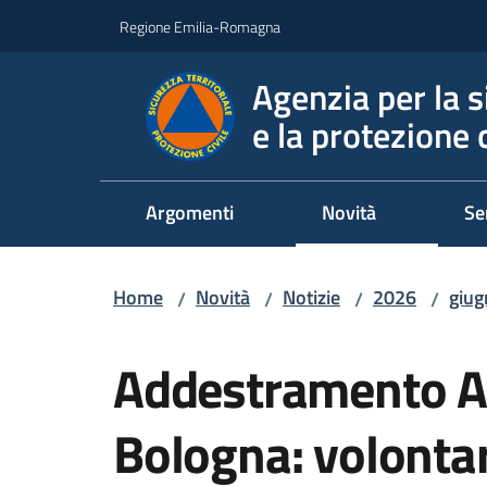
Vai al contenuto
Vai alla navigazione
Vai al footer
Regione Emilia-Romagna
Agenzia per la s
e la protezione c
Argomenti
Novità
Se
Home
Novità
Notizie
2026
giug
/
/
/
/
Salta al contenuto
Addestramento An
Bologna: volontari