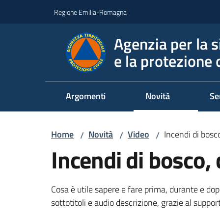
Vai al contenuto
Vai alla navigazione
Vai al footer
Regione Emilia-Romagna
Agenzia per la s
e la protezione c
Argomenti
Novità
Se
Home
Novità
Video
Incendi di bosco
/
/
/
Incendi di bosco, 
Cosa è utile sapere e fare prima, durante e dopo 
sottotitoli e audio descrizione, grazie al supp